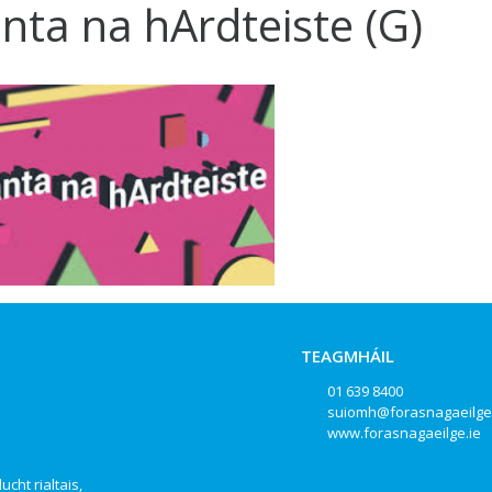
nta na hArdteiste (G)
TEAGMHÁIL
01 639 8400
suiomh@forasnagaeilge
www.forasnagaeilge.ie
ucht rialtais,