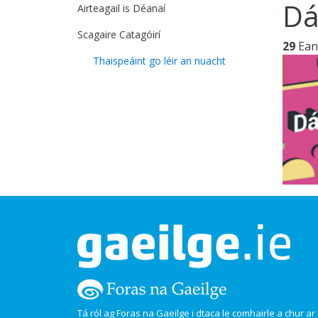
Dá
Airteagail is Déanaí
Scagaire Catagóirí
29
Ean
Thaispeáint go léir an nuacht
Tá ról ag Foras na Gaeilge i dtaca le comhairle a chur ar l