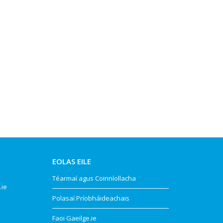
EOLAS EILE
Téarmaí agus Coinníollacha
.ie
Polasaí Príobháideachais
Faoi Gaeilge.ie