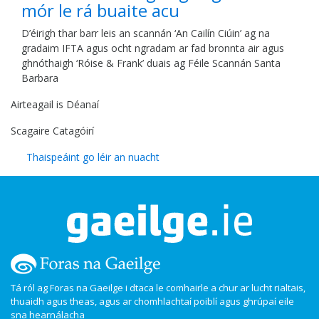
mór le rá buaite acu
D’éirigh thar barr leis an scannán ‘An Cailín Ciúin’ ag na
gradaim IFTA agus ocht ngradam ar fad bronnta air agus
ghnóthaigh ‘Róise & Frank’ duais ag Féile Scannán Santa
Barbara
Airteagail is Déanaí
Scagaire Catagóirí
Thaispeáint go léir an nuacht
Tá ról ag Foras na Gaeilge i dtaca le comhairle a chur ar lucht rialtais,
thuaidh agus theas, agus ar chomhlachtaí poiblí agus ghrúpaí eile
sna hearnálacha