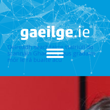
Deireadh seachtaine stairiúil do
scannáin Ghaeilge agus gradaim
mór le rá buaite acu