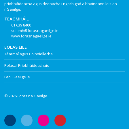
príobháideacha agus deonacha i ngach gnó a bhaineann leis an
nGaeilge.
TEAGMHÁIL
01 639 8400
suiomh@forasnagaeilge.ie
www.forasnagaeilge.ie
EOLAS EILE
Téarmaí agus Coinníollacha
Polasaí Príobháideachais
Faoi Gaeilge.ie
© 2026 Foras na Gaeilge.