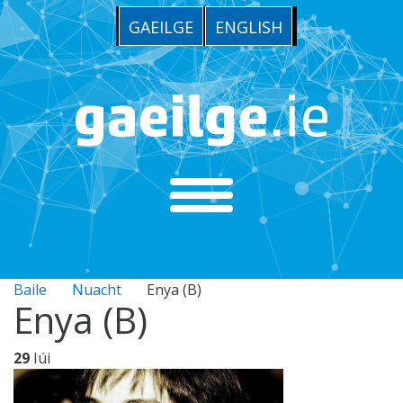
GAEILGE
ENGLISH
Baile
Nuacht
Enya (B)
Enya (B)
29
Iúi