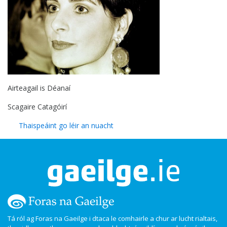
Airteagail is Déanaí
Scagaire Catagóirí
Thaispeáint go léir an nuacht
Tá ról ag Foras na Gaeilge i dtaca le comhairle a chur ar lucht rialtais,