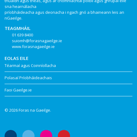
thuaidh agus theas, agus ar chomhlachtaí poiblí agus ghrúpaí eile
sna hearnálacha
príobháideacha agus deonacha i ngach gnó a bhaineann leis an
nGaeilge.
TEAGMHÁIL
01 639 8400
suiomh@forasnagaeilge.ie
www.forasnagaeilge.ie
EOLAS EILE
Téarmaí agus Coinníollacha
Polasaí Príobháideachais
Faoi Gaeilge.ie
© 2026 Foras na Gaeilge.