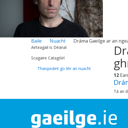
Baile
Nuacht
Dráma Gaeilge ar an nge
Dr
Airteagail is Déanaí
Scagaire Catagóirí
gh
Thaispeáint go léir an nuacht
12
Ean
Drám
Tá an 