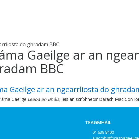
arrliosta do ghradam BBC
áma Gaeilge ar an ngear
radam BBC
a Gaeilge ar an ngearrliosta do ghrad
dráma Gaeilge
Leaba an Bháis
, leis an scríbhneoir Darach Mac Con Io
TEAGMHÁIL
01 639 8400
suiomh@forasnagaeilge