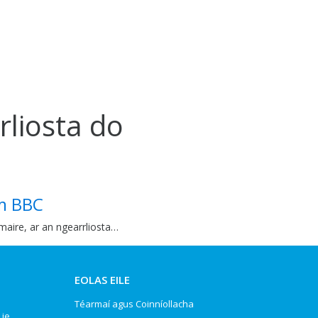
rliosta do
am BBC
maire, ar an ngearrliosta…
EOLAS EILE
Téarmaí agus Coinníollacha
.ie