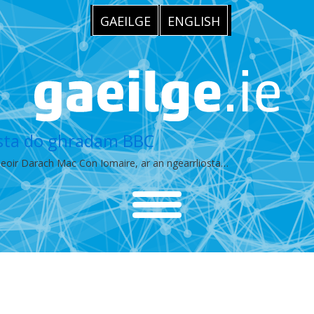
GAEILGE
ENGLISH
osta do ghradam BBC
hneoir Darach Mac Con Iomaire, ar an ngearrliosta…