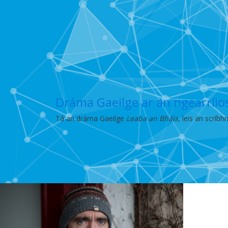
Dráma Gaeilge ar an ngearrli
Tá an dráma Gaeilge
Leaba an Bháis
, leis an scríb