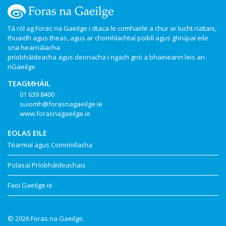
Tá ról ag Foras na Gaeilge i dtaca le comhairle a chur ar lucht rialtais,
thuaidh agus theas, agus ar chomhlachtaí poiblí agus ghrúpaí eile
sna hearnálacha
príobháideacha agus deonacha i ngach gnó a bhaineann leis an
nGaeilge.
TEAGMHÁIL
01 639 8400
suiomh@forasnagaeilge.ie
www.forasnagaeilge.ie
EOLAS EILE
Téarmaí agus Coinníollacha
Polasaí Príobháideachais
Faoi Gaeilge.ie
© 2026 Foras na Gaeilge.