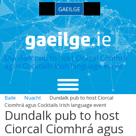
GAEILGE
Dundalk pub to host Ciorcal Comhrá
agus Cocktails Irish language event
Baile
Nuacht
Dundalk pub to host Ciorcal
Ciomhrá agus Cocktails Irish language event
Dundalk pub to host
Ciorcal Ciomhrá agus