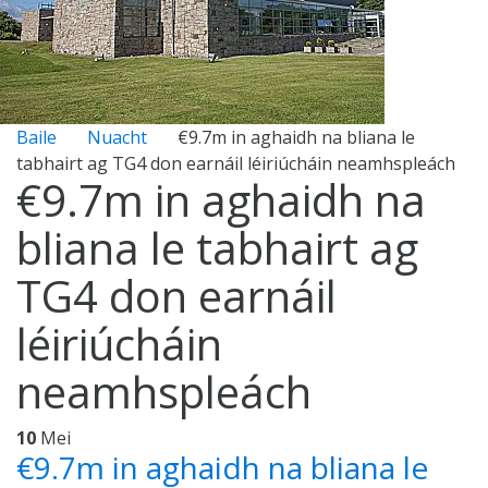
Baile
Nuacht
€9.7m in aghaidh na bliana le
tabhairt ag TG4 don earnáil léiriúcháin neamhspleách
€9.7m in aghaidh na
bliana le tabhairt ag
TG4 don earnáil
léiriúcháin
neamhspleách
10
Mei
€9.7m in aghaidh na bliana le