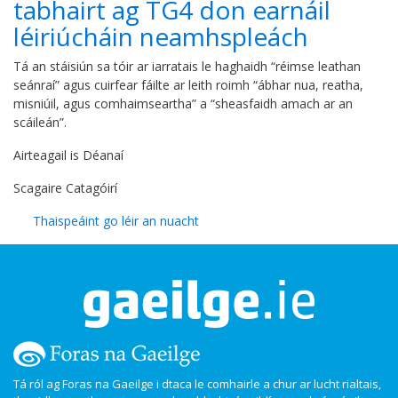
tabhairt ag TG4 don earnáil
léiriúcháin neamhspleách
Tá an stáisiún sa tóir ar iarratais le haghaidh “réimse leathan
seánraí” agus cuirfear fáilte ar leith roimh “ábhar nua, reatha,
misniúil, agus comhaimseartha” a “sheasfaidh amach ar an
scáileán”.
Airteagail is Déanaí
Scagaire Catagóirí
Thaispeáint go léir an nuacht
Tá ról ag Foras na Gaeilge i dtaca le comhairle a chur ar lucht rialtais,