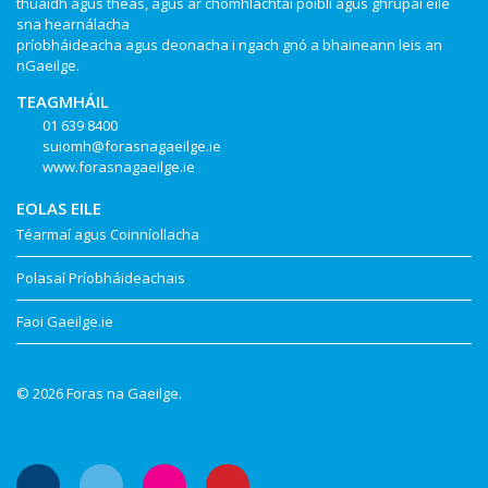
thuaidh agus theas, agus ar chomhlachtaí poiblí agus ghrúpaí eile
sna hearnálacha
príobháideacha agus deonacha i ngach gnó a bhaineann leis an
nGaeilge.
TEAGMHÁIL
01 639 8400
suiomh@forasnagaeilge.ie
www.forasnagaeilge.ie
EOLAS EILE
Téarmaí agus Coinníollacha
Polasaí Príobháideachais
Faoi Gaeilge.ie
© 2026 Foras na Gaeilge.