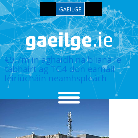
GAEILGE
€9.7m in aghaidh na bliana le
tabhairt ag TG4 don earnáil
léiriúcháin neamhspleách