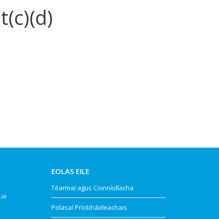
(c)(d)
EOLAS EILE
Téarmaí agus Coinníollacha
.ie
Polasaí Príobháideachais