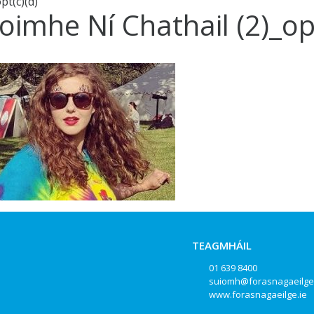
pt(c)(d)
oimhe Ní Chathail (2)_opt
TEAGMHÁIL
01 639 8400
suiomh@forasnagaeilge
www.forasnagaeilge.ie