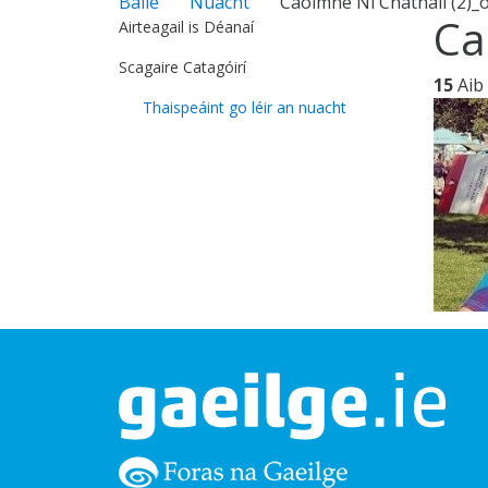
Baile
Nuacht
Caoimhe Ní Chathail (2)_o
Ca
Airteagail is Déanaí
Scagaire Catagóirí
15
Aib
Thaispeáint go léir an nuacht