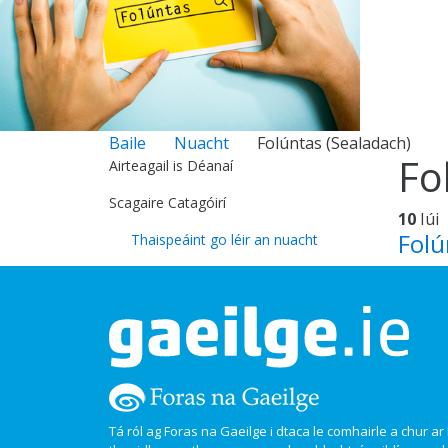
Baile
Nuacht
Folúntas (Sealadach)
Fo
Airteagail is Déanaí
Scagaire Catagóirí
10
Iúi
Folú
Thaispeáint go léir an nuacht
Tá ról ag Foras na Gaeilge i dtaca le comhairle a chur ar l