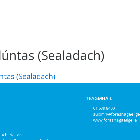
lúntas (Sealadach)
ntas (Sealadach)
TEAGMHÁIL
01 639 8400
suiomh@forasnagaeilge
www.forasnagaeilge.ie
ucht rialtais,