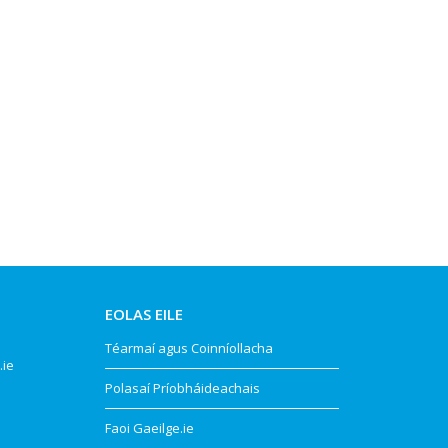
EOLAS EILE
Téarmaí agus Coinníollacha
.ie
Polasaí Príobháideachais
Faoi Gaeilge.ie