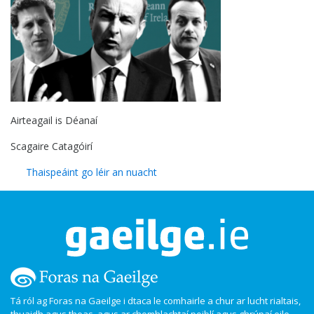
Airteagail is Déanaí
Scagaire Catagóirí
Thaispeáint go léir an nuacht
Tá ról ag Foras na Gaeilge i dtaca le comhairle a chur ar lucht rialtais,