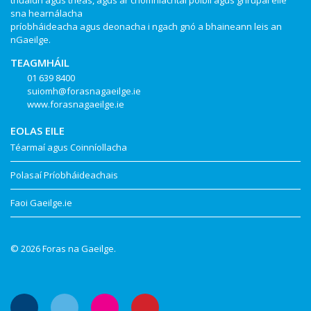
thuaidh agus theas, agus ar chomhlachtaí poiblí agus ghrúpaí eile
sna hearnálacha
príobháideacha agus deonacha i ngach gnó a bhaineann leis an
nGaeilge.
TEAGMHÁIL
01 639 8400
suiomh@forasnagaeilge.ie
www.forasnagaeilge.ie
EOLAS EILE
Téarmaí agus Coinníollacha
Polasaí Príobháideachais
Faoi Gaeilge.ie
© 2026 Foras na Gaeilge.