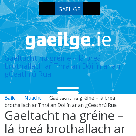
GAEILGE
Gaeltacht na gréine – lá breá
brothallach ar Thrá an Dóilín ar an
gCeathrú Rua
Baile
Nuacht
Gaeltacht na gréine – lá breá
brothallach ar Thrá an Dóilín ar an gCeathrú Rua
Gaeltacht na gréine –
lá breá brothallach ar