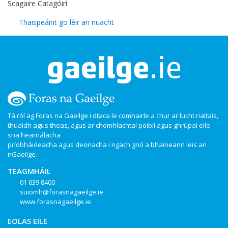
Scagaire Catagóirí
Thaispeáint go léir an nuacht
Tá ról ag Foras na Gaeilge i dtaca le comhairle a chur ar lucht rialtais,
thuaidh agus theas, agus ar chomhlachtaí poiblí agus ghrúpaí eile
sna hearnálacha
príobháideacha agus deonacha i ngach gnó a bhaineann leis an
nGaeilge.
TEAGMHÁIL
01 639 8400
suiomh@forasnagaeilge.ie
www.forasnagaeilge.ie
EOLAS EILE