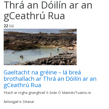
Thrá an Dóilín ar an
gCeathrú Rua
22
Iúi
Gaeltacht na gréine – lá breá
brothallach ar Thrá an Dóilín ar an
gCeathrú Rua
Féach ar rogha grianghraif ó Seán Ó Mainnín/Tuairisc.ie
Airteagail is Déanaí