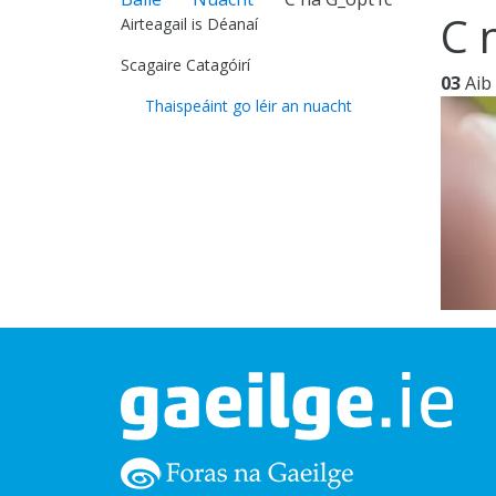
C 
Airteagail is Déanaí
Scagaire Catagóirí
03
Aib
Thaispeáint go léir an nuacht