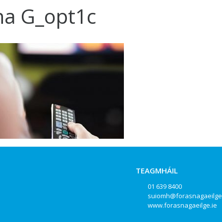
na G_opt1c
TEAGMHÁIL
01 639 8400
suiomh@forasnagaeilge
www.forasnagaeilge.ie