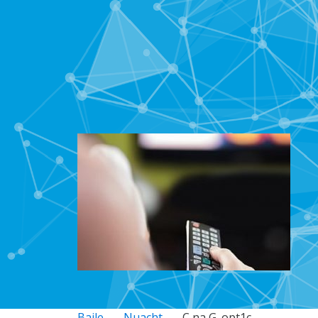
Baile
Nuacht
C na G_opt1c