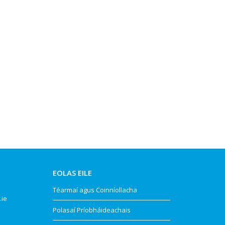
EOLAS EILE
Téarmaí agus Coinníollacha
.ie
Polasaí Príobháideachais