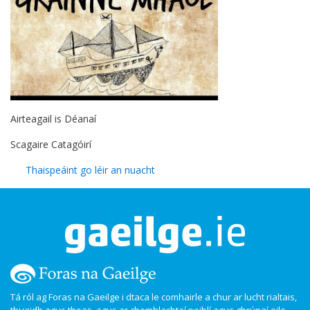
Airteagail is Déanaí
Scagaire Catagóirí
Thaispeáint go léir an nuacht
Tá ról ag Foras na Gaeilge i dtaca le comhairle a chur ar lucht rialtais,