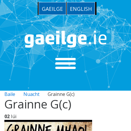
GAEILGE
ENGLISH
Baile
Nuacht
Grainne G(c)
Grainne G(c)
02
Iúi