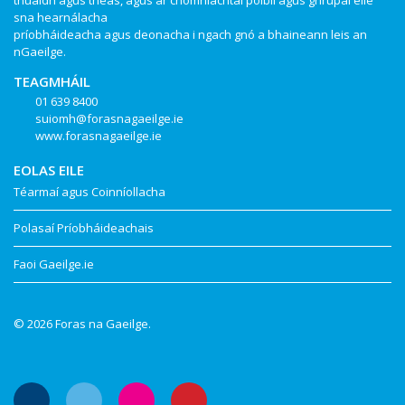
thuaidh agus theas, agus ar chomhlachtaí poiblí agus ghrúpaí eile
sna hearnálacha
príobháideacha agus deonacha i ngach gnó a bhaineann leis an
nGaeilge.
TEAGMHÁIL
01 639 8400
suiomh@forasnagaeilge.ie
www.forasnagaeilge.ie
EOLAS EILE
Téarmaí agus Coinníollacha
Polasaí Príobháideachais
Faoi Gaeilge.ie
© 2026 Foras na Gaeilge.