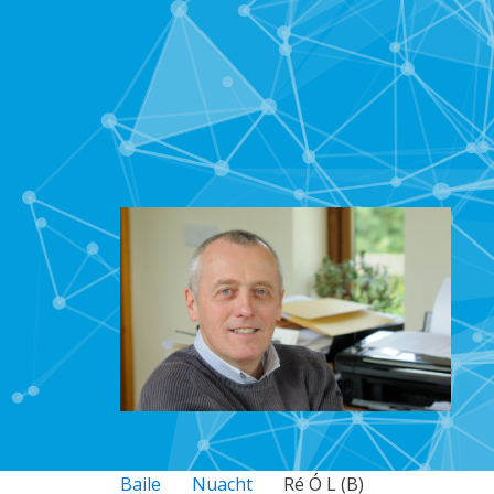
Baile
Nuacht
Ré Ó L (B)