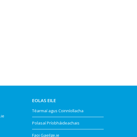
EOLAS EILE
Téarmaí agus Coinníollacha
.ie
Polasaí Príobháideachais
Faoi Gaeilge.ie