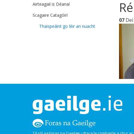
Ré
Airteagail is Déanaí
Scagaire Catagóirí
07
Dei
Thaispeáint go léir an nuacht
Tá ról ag Foras na Gaeilge i dtaca le comhairle a chur ar l