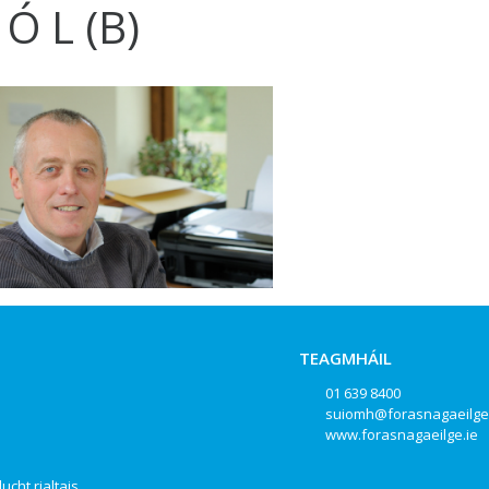
 Ó L (B)
TEAGMHÁIL
01 639 8400
suiomh@forasnagaeilge
www.forasnagaeilge.ie
ucht rialtais,