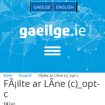
GAEILGE
ENGLISH
Baile
Nuacht
FÃ¡ilte ar LÃ­ne (c)_opt-c
FÃ¡ilte ar LÃ­ne (c)_opt-
c
14
Ean