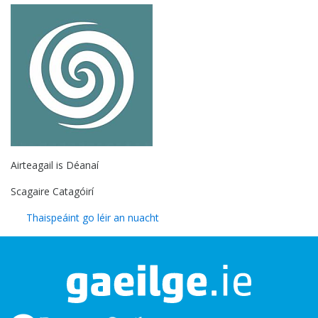
Airteagail is Déanaí
Scagaire Catagóirí
Thaispeáint go léir an nuacht