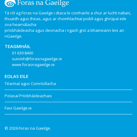
Tá ról ag Foras na Gaeilge i dtaca le comhairle a chur ar lucht rialtais,
thuaidh agus theas, agus ar chomhlachtaí poiblí agus ghrúpaí eile
sna hearnálacha
príobháideacha agus deonacha i ngach gnó a bhaineann leis an
nGaeilge.
TEAGMHÁIL
01 639 8400
suiomh@forasnagaeilge.ie
www.forasnagaeilge.ie
EOLAS EILE
Téarmaí agus Coinníollacha
Polasaí Príobháideachais
Faoi Gaeilge.ie
© 2026 Foras na Gaeilge.