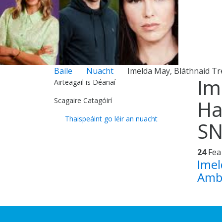
Baile
Nuacht
Imelda May, Bláthnaid T
Im
Airteagail is Déanaí
Scagaire Catagóirí
Ha
Thaispeáint go léir an nuacht
SN
24
Fea
Imel
Amb