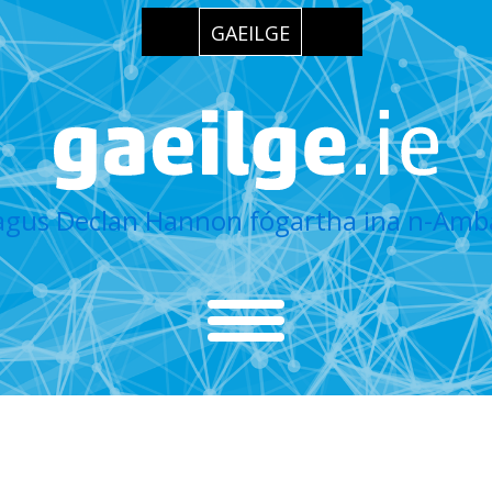
GAEILGE
 agus Declan Hannon fógartha ina n-Amb