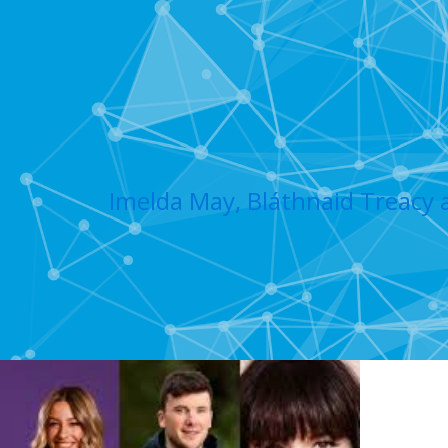
Imelda May, Bláthnaid Treacy