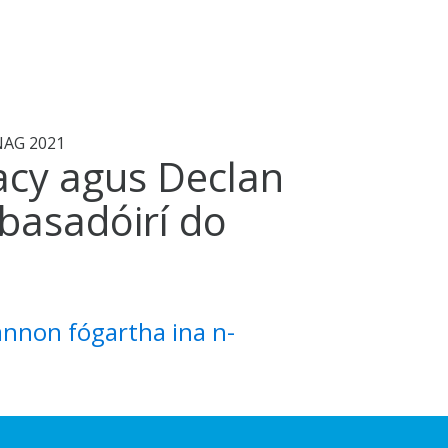
SNAG 2021
acy agus Declan
basadóirí do
annon fógartha ina n-