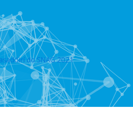
asadóirí do SNAG 2021