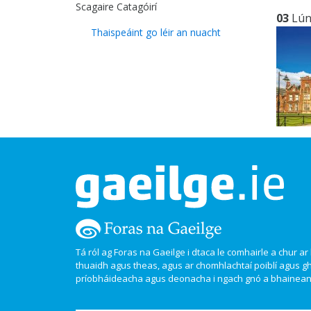
Scagaire Catagóirí
03
Lú
Thaispeáint go léir an nuacht
Tá ról ag Foras na Gaeilge i dtaca le comhairle a chur ar l
thuaidh agus theas, agus ar chomhlachtaí poiblí agus g
príobháideacha agus deonacha i ngach gnó a bhaineann