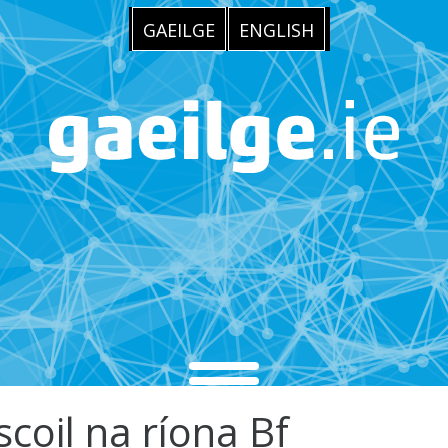
GAEILGE
ENGLISH
lscoil na ríona Bf