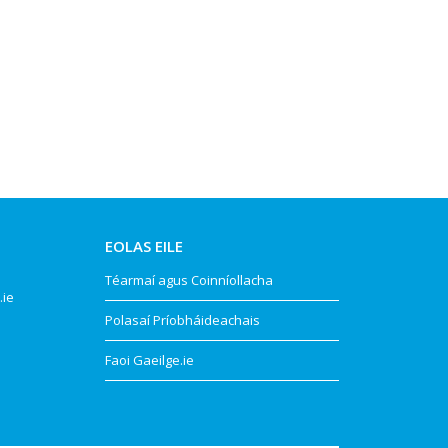
EOLAS EILE
Téarmaí agus Coinníollacha
.ie
Polasaí Príobháideachais
Faoi Gaeilge.ie