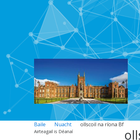
Baile
Nuacht
ollscoil na ríona Bf
ol
Airteagail is Déanaí