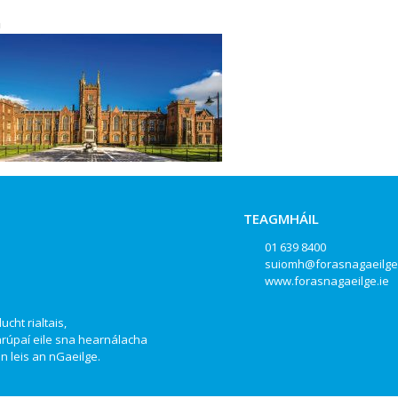
n
TEAGMHÁIL
01 639 8400
suiomh@forasnagaeilge
www.forasnagaeilge.ie
ucht rialtais,
hrúpaí eile sna hearnálacha
 leis an nGaeilge.