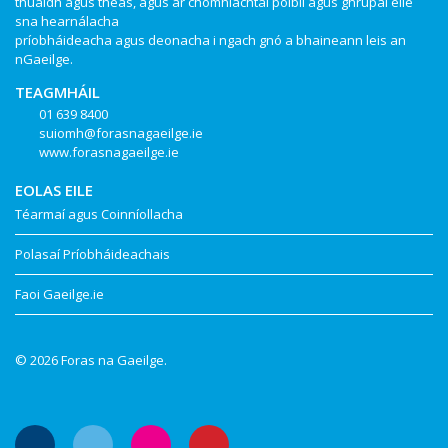
thuaidh agus theas, agus ar chomhlachtaí poiblí agus ghrúpaí eile
sna hearnálacha
príobháideacha agus deonacha i ngach gnó a bhaineann leis an
nGaeilge.
TEAGMHÁIL
01 639 8400
suiomh@forasnagaeilge.ie
www.forasnagaeilge.ie
EOLAS EILE
Téarmaí agus Coinníollacha
Polasaí Príobháideachais
Faoi Gaeilge.ie
© 2026 Foras na Gaeilge.