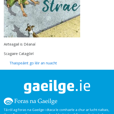
Airteagail is Déanaí
Scagaire Catagóirí
Thaispeáint go léir an nuacht
Tá ról ag Foras na Gaeilge i dtaca le comhairle a chur ar lucht rialtais,