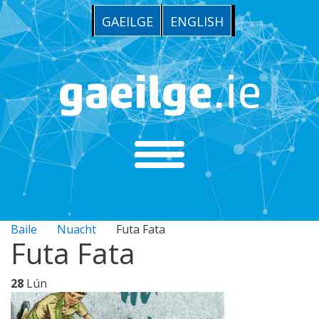
GAEILGE
ENGLISH
Baile
Nuacht
Futa Fata
Futa Fata
28
Lún