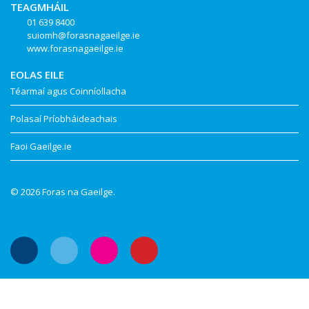
TEAGMHÁIL
01 639 8400
suiomh@forasnagaeilge.ie
www.forasnagaeilge.ie
EOLAS EILE
Téarmaí agus Coinníollacha
Polasaí Príobháideachais
Faoi Gaeilge.ie
© 2026 Foras na Gaeilge.