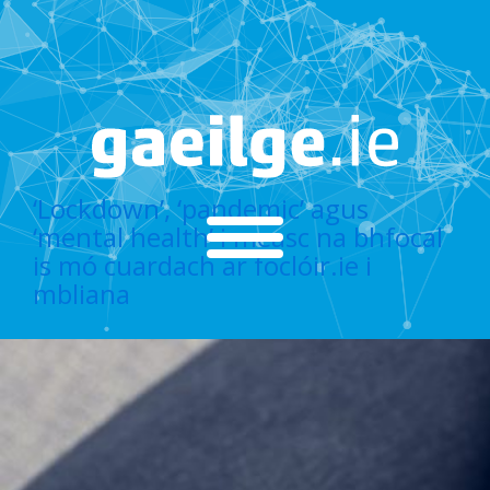
‘Lockdown’, ‘pandemic’ agus
‘mental health’ i measc na bhfocal
is mó cuardach ar foclóir.ie i
mbliana