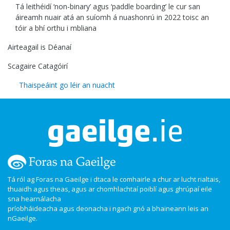
Tá leithéidí ‘non-binary’ agus ‘paddle boarding’ le cur san
áireamh nuair atá an suíomh á nuashonrú in 2022 toisc an
tóir a bhí orthu i mbliana
Airteagail is Déanaí
Scagaire Catagóirí
Thaispeáint go léir an nuacht
Tá ról ag Foras na Gaeilge i dtaca le comhairle a chur ar lucht rialtais,
thuaidh agus theas, agus ar chomhlachtaí poiblí agus ghrúpaí eile
sna hearnálacha
príobháideacha agus deonacha i ngach gnó a bhaineann leis an
nGaeilge.