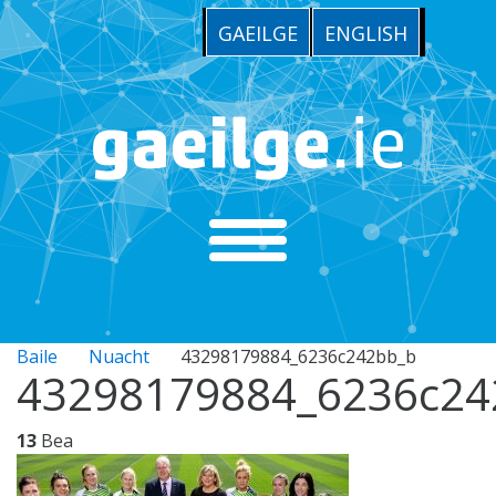
GAEILGE
ENGLISH
Baile
Nuacht
43298179884_6236c242bb_b
43298179884_6236c24
13
Bea