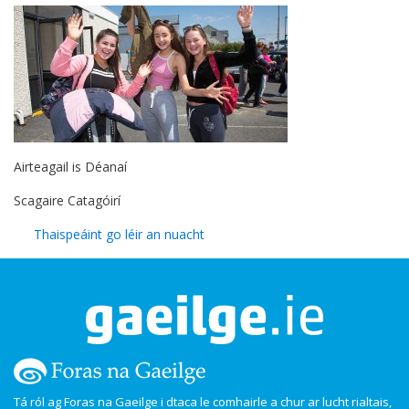
Airteagail is Déanaí
Scagaire Catagóirí
Thaispeáint go léir an nuacht
Tá ról ag Foras na Gaeilge i dtaca le comhairle a chur ar lucht rialtais,