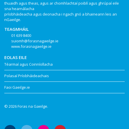
thuaidh agus theas, agus ar chomhlachtaí poiblí agus ghrúpaí eile
sna hearnálacha
príobháideacha agus deonacha i ngach gnó a bhaineann leis an
nGaeilge.
TEAGMHÁIL
01 639 8400
suiomh@forasnagaeilge.ie
www.forasnagaeilge.ie
EOLAS EILE
Téarmaí agus Coinníollacha
Polasaí Príobháideachais
Faoi Gaeilge.ie
© 2026 Foras na Gaeilge.