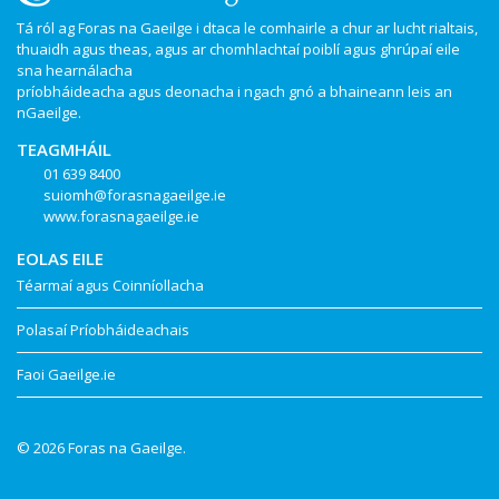
Tá ról ag Foras na Gaeilge i dtaca le comhairle a chur ar lucht rialtais,
thuaidh agus theas, agus ar chomhlachtaí poiblí agus ghrúpaí eile
sna hearnálacha
príobháideacha agus deonacha i ngach gnó a bhaineann leis an
nGaeilge.
TEAGMHÁIL
01 639 8400
suiomh@forasnagaeilge.ie
www.forasnagaeilge.ie
EOLAS EILE
Téarmaí agus Coinníollacha
Polasaí Príobháideachais
Faoi Gaeilge.ie
© 2026 Foras na Gaeilge.