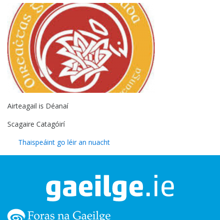
Airteagail is Déanaí
Scagaire Catagóirí
Thaispeáint go léir an nuacht