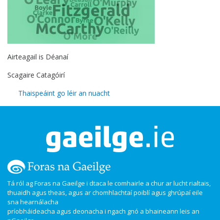
Airteagail is Déanaí
Scagaire Catagóirí
Thaispeáint go léir an nuacht
Tá ról ag Foras na Gaeilge i dtaca le comhairle a chur ar lucht rialtais,
thuaidh agus theas, agus ar chomhlachtaí poiblí agus ghrúpaí eile
sna hearnálacha
príobháideacha agus deonacha i ngach gnó a bhaineann leis an