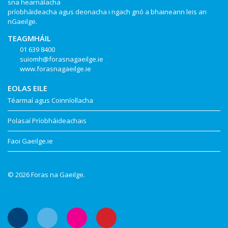
sna hearnálacha
príobháideacha agus deonacha i ngach gnó a bhaineann leis an
nGaeilge.
TEAGMHÁIL
01 639 8400
suiomh@forasnagaeilge.ie
www.forasnagaeilge.ie
EOLAS EILE
Téarmaí agus Coinníollacha
Polasaí Príobháideachais
Faoi Gaeilge.ie
© 2026 Foras na Gaeilge.