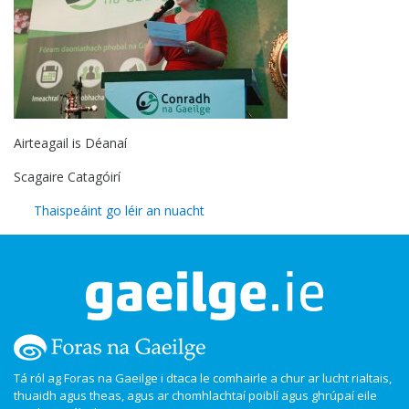
Airteagail is Déanaí
Scagaire Catagóirí
Thaispeáint go léir an nuacht
Tá ról ag Foras na Gaeilge i dtaca le comhairle a chur ar lucht rialtais,
thuaidh agus theas, agus ar chomhlachtaí poiblí agus ghrúpaí eile