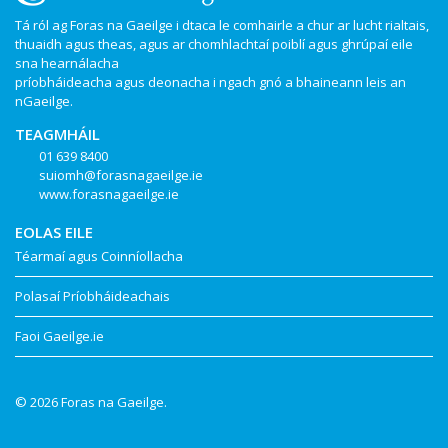
Tá ról ag Foras na Gaeilge i dtaca le comhairle a chur ar lucht rialtais,
thuaidh agus theas, agus ar chomhlachtaí poiblí agus ghrúpaí eile
sna hearnálacha
príobháideacha agus deonacha i ngach gnó a bhaineann leis an
nGaeilge.
TEAGMHÁIL
01 639 8400
suiomh@forasnagaeilge.ie
www.forasnagaeilge.ie
EOLAS EILE
Téarmaí agus Coinníollacha
Polasaí Príobháideachais
Faoi Gaeilge.ie
© 2026 Foras na Gaeilge.