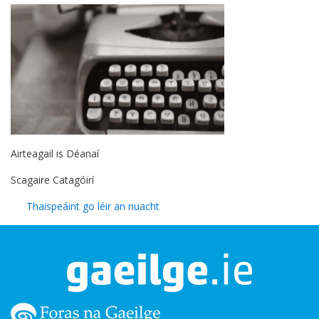
Airteagail is Déanaí
Scagaire Catagóirí
Thaispeáint go léir an nuacht