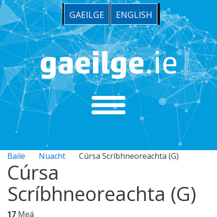
GAEILGE
ENGLISH
Baile
Nuacht
Cúrsa Scríbhneoreachta (G)
Cúrsa
Scríbhneoreachta (G)
17
Meá