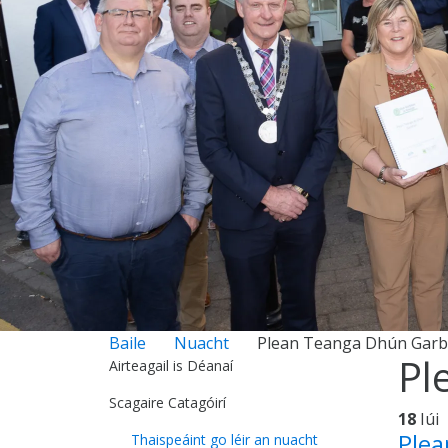
Baile
Nuacht
Plean Teanga Dhún Garb
Pl
Airteagail is Déanaí
Scagaire Catagóirí
18
Iúi
Plea
Thaispeáint go léir an nuacht