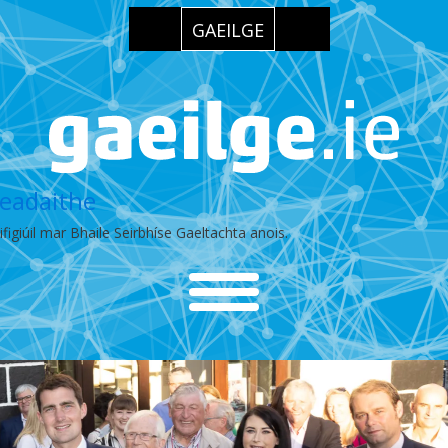
GAEILGE
eadaithe
figiúil mar Bhaile Seirbhíse Gaeltachta anois.