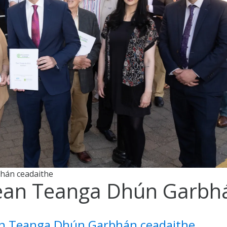
hán ceadaithe
ean Teanga Dhún Garbhá
n Teanga Dhún Garbhán ceadaithe