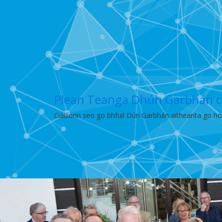
Plean Teanga Dhún Garbhán c
Ciallíonn seo go bhfuil Dún Garbhán aitheanta go hoi