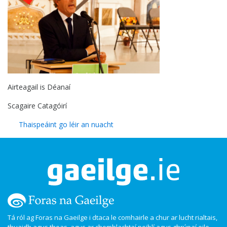
Airteagail is Déanaí
Scagaire Catagóirí
Thaispeáint go léir an nuacht
Tá ról ag Foras na Gaeilge i dtaca le comhairle a chur ar lucht rialtais,