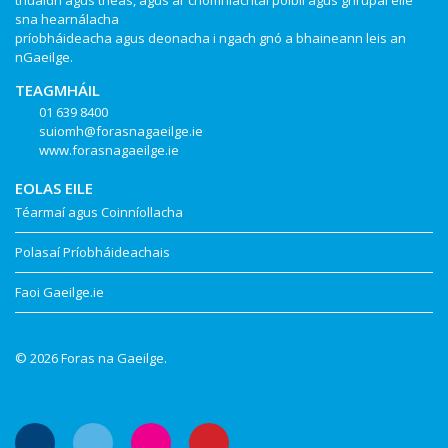
thuaidh agus theas, agus ar chomhlachtaí poiblí agus ghrúpaí eile
sna hearnálacha
príobháideacha agus deonacha i ngach gnó a bhaineann leis an
nGaeilge.
TEAGMHÁIL
01 639 8400
suiomh@forasnagaeilge.ie
www.forasnagaeilge.ie
EOLAS EILE
Téarmaí agus Coinníollacha
Polasaí Príobháideachais
Faoi Gaeilge.ie
© 2026 Foras na Gaeilge.