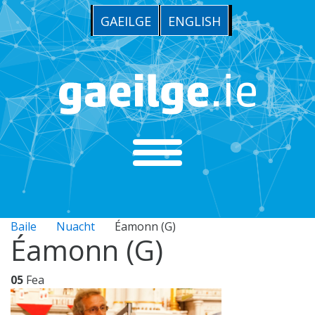
GAEILGE
ENGLISH
Baile
Nuacht
Éamonn (G)
Éamonn (G)
05
Fea