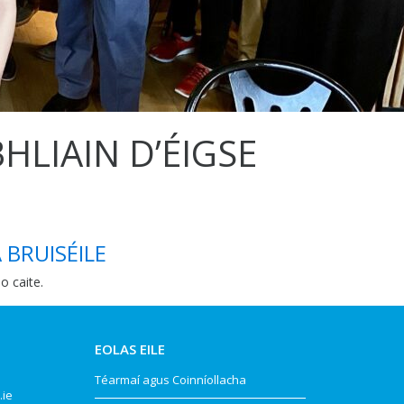
HLIAIN D’ÉIGSE
 BRUISÉILE
o caite.
EOLAS EILE
Téarmaí agus Coinníollacha
.ie