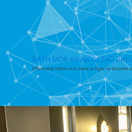
RATH MÓR AR AN GCÉAD BHLIA
D’fhreastail ceithre scór duine ar Éigse na Bruiséile 