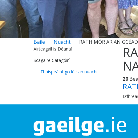
Baile
Nuacht
RATH MÓR AR AN GCÉAD 
RA
Airteagail is Déanaí
Scagaire Catagóirí
NA
Thaispeáint go léir an nuacht
20
Be
RAT
D’fhrea