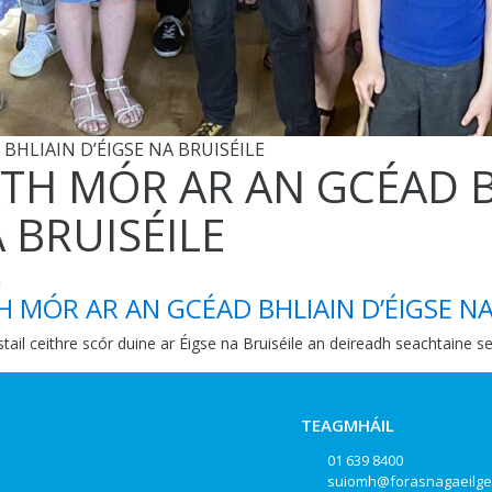
BHLIAIN D’ÉIGSE NA BRUISÉILE
TH MÓR AR AN GCÉAD B
 BRUISÉILE
a
H MÓR AR AN GCÉAD BHLIAIN D’ÉIGSE NA
stail ceithre scór duine ar Éigse na Bruiséile an deireadh seachtaine se
TEAGMHÁIL
01 639 8400
suiomh@forasnagaeilge