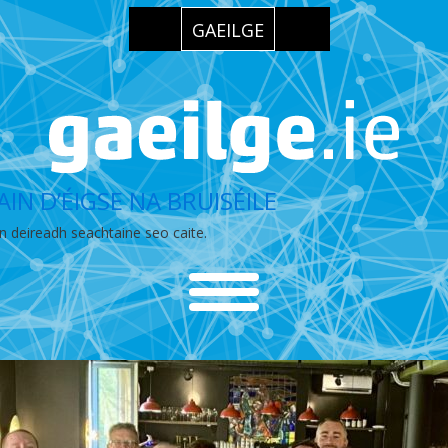
GAEILGE
IN D’ÉIGSE NA BRUISÉILE
an deireadh seachtaine seo caite.