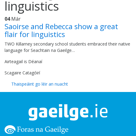
linguistics
04
Már
Saoirse and Rebecca show a great
flair for linguistics
TWO Killarney secondary school students embraced their native
language for Seachtain na Gaeilge…
Airteagail is Déanaí
Scagaire Catagóirí
Thaispeáint go léir an nuacht