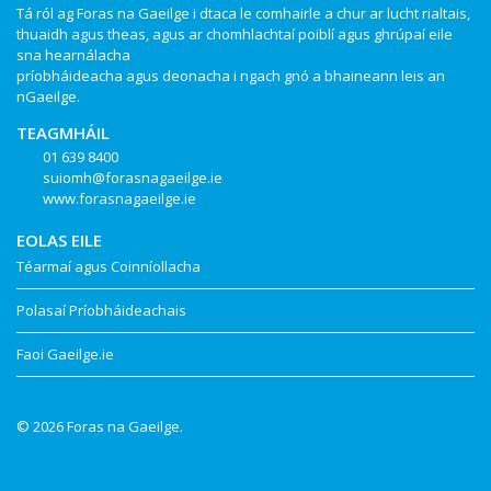
Tá ról ag Foras na Gaeilge i dtaca le comhairle a chur ar lucht rialtais,
thuaidh agus theas, agus ar chomhlachtaí poiblí agus ghrúpaí eile
sna hearnálacha
príobháideacha agus deonacha i ngach gnó a bhaineann leis an
nGaeilge.
TEAGMHÁIL
01 639 8400
suiomh@forasnagaeilge.ie
www.forasnagaeilge.ie
EOLAS EILE
Téarmaí agus Coinníollacha
Polasaí Príobháideachais
Faoi Gaeilge.ie
© 2026 Foras na Gaeilge.