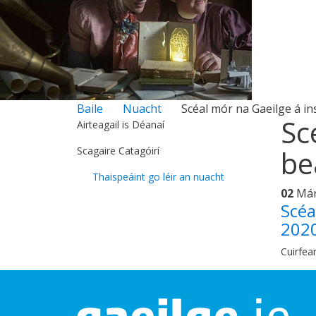
Baile
Nuacht
Scéal mór na Gaeilge á i
Sc
Airteagail is Déanaí
Scagaire Catagóirí
be
Thaispeáint go léir an nuacht
02
Má
Scéa
202
Cuirfear