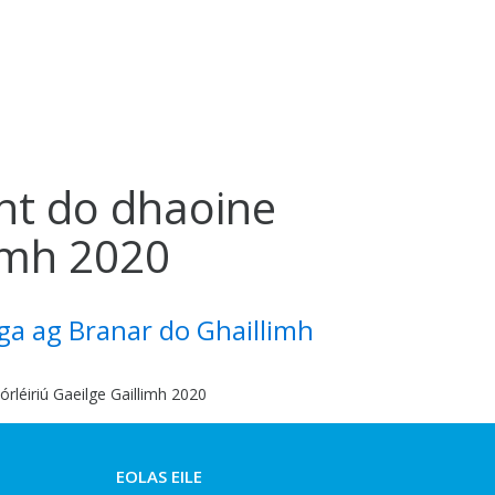
int do dhaoine
imh 2020
aga ag Branar do Ghaillimh
mórléiriú Gaeilge Gaillimh 2020
EOLAS EILE