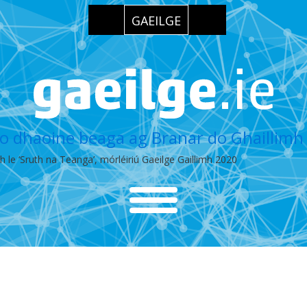
GAEILGE
 do dhaoine beaga ag Branar do Ghaillimh
mh le ‘Sruth na Teanga’, mórléiriú Gaeilge Gaillimh 2020