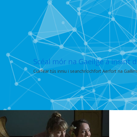
Scéal mór na Gaeilge á insint
Cuirfear tús inniu i seanchríochfort Aerfort na Gailli