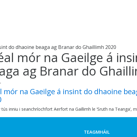
nsint do dhaoine beaga ag Branar do Ghaillimh 2020
éal mór na Gaeilge á ins
aga ag Branar do Ghaill
r
l mór na Gaeilge á insint do dhaoine be
0
 tús inniu i seanchríochfort Aerfort na Gaillimh le ‘Sruth na Teanga’, 
TEAGMHÁIL