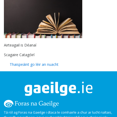
Airteagail is Déanaí
Scagaire Catagóirí
Thaispeáint go léir an nuacht
Tá ról ag Foras na Gaeilge i dtaca le comhairle a chur ar lucht rialtais,