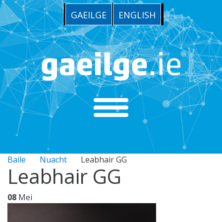
GAEILGE
ENGLISH
Baile
Nuacht
Leabhair GG
Leabhair GG
08
Mei