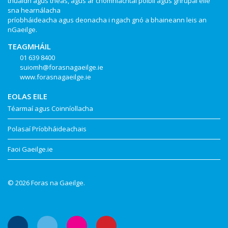
thuaidh agus theas, agus ar chomhlachtaí poiblí agus ghrúpaí eile
sna hearnálacha
príobháideacha agus deonacha i ngach gnó a bhaineann leis an
nGaeilge.
TEAGMHÁIL
01 639 8400
suiomh@forasnagaeilge.ie
www.forasnagaeilge.ie
EOLAS EILE
Téarmaí agus Coinníollacha
Polasaí Príobháideachais
Faoi Gaeilge.ie
© 2026 Foras na Gaeilge.