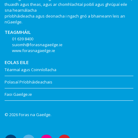
thuaidh agus theas, agus ar chomhlachtaí poiblí agus ghrúpaí eile
sna hearnálacha
príobháideacha agus deonacha i ngach gnó a bhaineann leis an
nGaeilge.
TEAGMHÁIL
01 639 8400
suiomh@forasnagaeilge.ie
www.forasnagaeilge.ie
EOLAS EILE
Téarmaí agus Coinníollacha
Polasaí Príobháideachais
Faoi Gaeilge.ie
© 2026 Foras na Gaeilge.