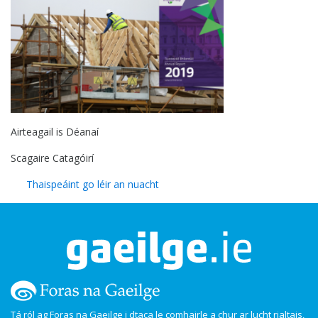
Airteagail is Déanaí
Scagaire Catagóirí
Thaispeáint go léir an nuacht
Tá ról ag Foras na Gaeilge i dtaca le comhairle a chur ar lucht rialtais,