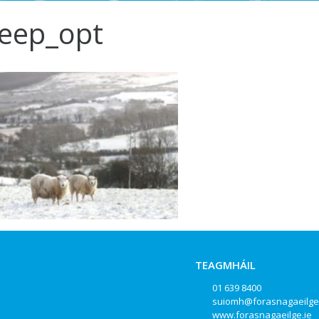
eep_opt
TEAGMHÁIL
01 639 8400
suiomh@forasnagaeilge
www.forasnagaeilge.ie