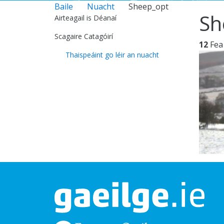
Baile
Nuacht
Sheep_opt
Sh
Airteagail is Déanaí
Scagaire Catagóirí
12
Fea
Thaispeáint go léir an nuacht