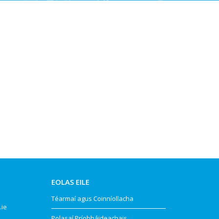
EOLAS EILE
Téarmaí agus Coinníollacha
.ie
Polasaí Príobháideachais