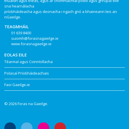
thuaidh agus theas, agus ar chomhlachtaí poiblí agus ghrúpaí eile
sna hearnálacha
príobháideacha agus deonacha i ngach gnó a bhaineann leis an
nGaeilge.
TEAGMHÁIL
01 639 8400
suiomh@forasnagaeilge.ie
www.forasnagaeilge.ie
EOLAS EILE
Téarmaí agus Coinníollacha
Polasaí Príobháideachais
Faoi Gaeilge.ie
© 2026 Foras na Gaeilge.