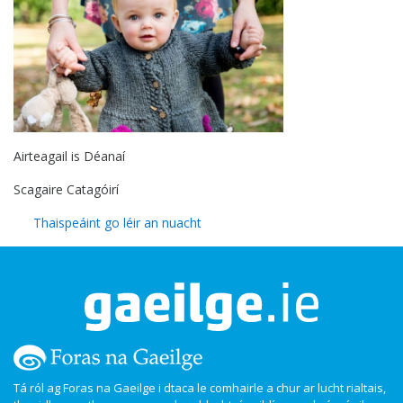
Airteagail is Déanaí
Scagaire Catagóirí
Thaispeáint go léir an nuacht
Tá ról ag Foras na Gaeilge i dtaca le comhairle a chur ar lucht rialtais,