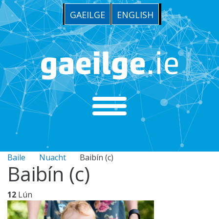
GAEILGE
ENGLISH
Baile
Nuacht
Baibín (c)
Baibín (c)
12
Lún