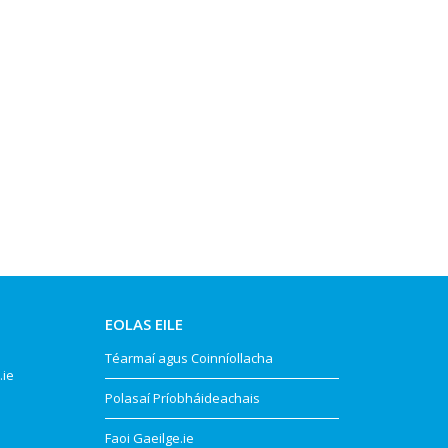
EOLAS EILE
Téarmaí agus Coinníollacha
.ie
Polasaí Príobháideachais
Faoi Gaeilge.ie