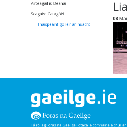
Li
Airteagail is Déanaí
Scagaire Catagóirí
08
Má
Thaispeáint go léir an nuacht
Tá ról ag Foras na Gaeilge i dtaca le comhairle a chur ar l