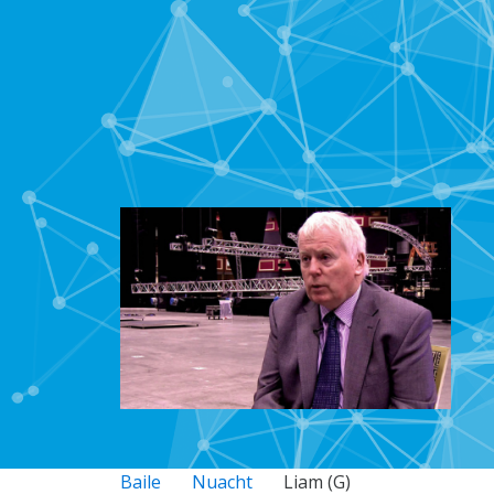
Baile
Nuacht
Liam (G)