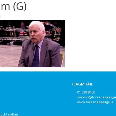
am (G)
r
TEAGMHÁIL
01 639 8400
suiomh@forasnagaeilge
www.forasnagaeilge.ie
ucht rialtais,