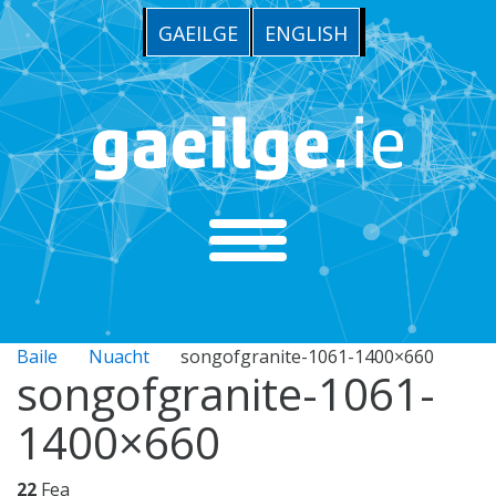
GAEILGE
ENGLISH
Baile
Nuacht
songofgranite-1061-1400×660
songofgranite-1061-
1400×660
22
Fea