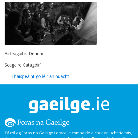
Airteagail is Déanaí
Scagaire Catagóirí
Thaispeáint go léir an nuacht
Tá ról ag Foras na Gaeilge i dtaca le comhairle a chur ar lucht rialtais,