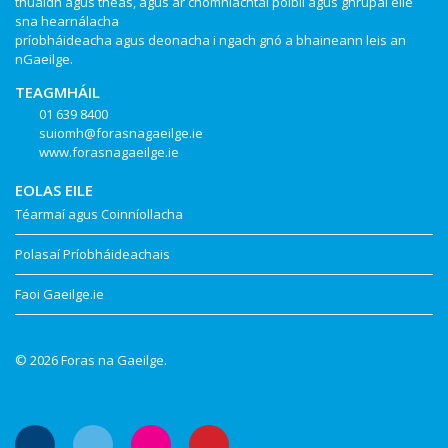
thuaidh agus theas, agus ar chomhlachtaí poiblí agus ghrúpaí eile
sna hearnálacha
príobháideacha agus deonacha i ngach gnó a bhaineann leis an
nGaeilge.
TEAGMHÁIL
01 639 8400
suiomh@forasnagaeilge.ie
www.forasnagaeilge.ie
EOLAS EILE
Téarmaí agus Coinníollacha
Polasaí Príobháideachais
Faoi Gaeilge.ie
© 2026 Foras na Gaeilge.