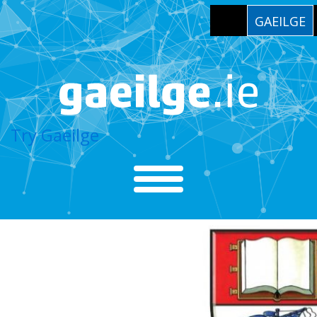
GAEILGE
Try Gaeilge