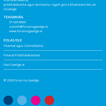
sna hearnálacha
príobháideacha agus deonacha i ngach gnó a bhaineann leis an
nGaeilge.
TEAGMHÁIL
01 639 8400
suiomh@forasnagaeilge.ie
www.forasnagaeilge.ie
EOLAS EILE
Téarmaí agus Coinníollacha
Polasaí Príobháideachais
Faoi Gaeilge.ie
© 2026 Foras na Gaeilge.