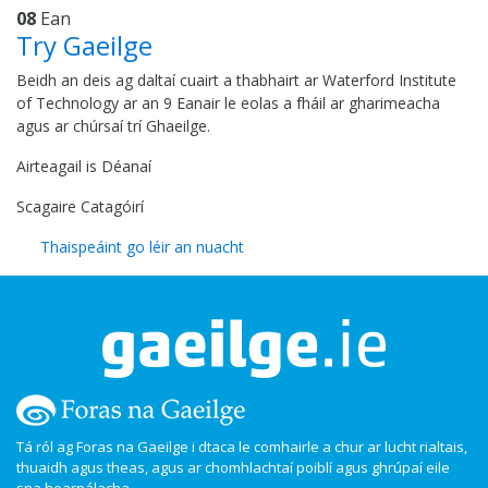
08
Ean
Try Gaeilge
Beidh an deis ag daltaí cuairt a thabhairt ar Waterford Institute
of Technology ar an 9 Eanair le eolas a fháil ar gharimeacha
agus ar chúrsaí trí Ghaeilge.
Airteagail is Déanaí
Scagaire Catagóirí
Thaispeáint go léir an nuacht
Tá ról ag Foras na Gaeilge i dtaca le comhairle a chur ar lucht rialtais,
thuaidh agus theas, agus ar chomhlachtaí poiblí agus ghrúpaí eile