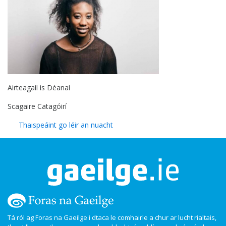
Airteagail is Déanaí
Scagaire Catagóirí
Thaispeáint go léir an nuacht
Tá ról ag Foras na Gaeilge i dtaca le comhairle a chur ar lucht rialtais,