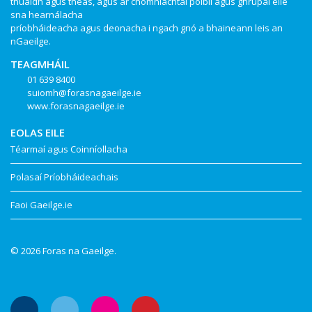
thuaidh agus theas, agus ar chomhlachtaí poiblí agus ghrúpaí eile
sna hearnálacha
príobháideacha agus deonacha i ngach gnó a bhaineann leis an
nGaeilge.
TEAGMHÁIL
01 639 8400
suiomh@forasnagaeilge.ie
www.forasnagaeilge.ie
EOLAS EILE
Téarmaí agus Coinníollacha
Polasaí Príobháideachais
Faoi Gaeilge.ie
© 2026 Foras na Gaeilge.